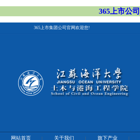
365上市公
365上市集团公司官网欢迎您!
网站首页
关于我们
旗下产业
|
|
|