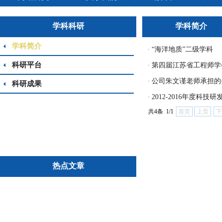
学科科研
学科简介
学科简介
“海洋地质”二级学科
·
科研平台
第四届江苏省工程师学
·
公司朱文谨老师承担的
·
科研成果
2012-2016年度科技
·
共4条 1/1
首页
上页
下
热点文章