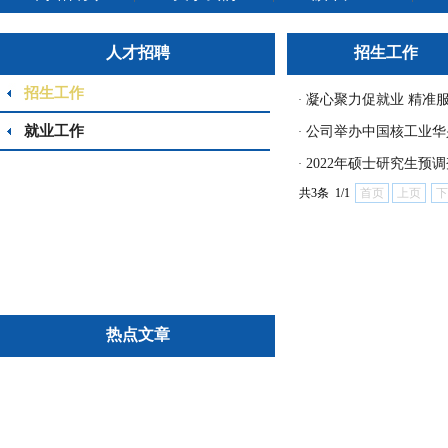
人才招聘
招生工作
招生工作
凝心聚力促就业 精准
·
就业工作
公司举办中国核工业华
·
2022年硕士研究生预
·
共3条 1/1
首页
上页
下
热点文章