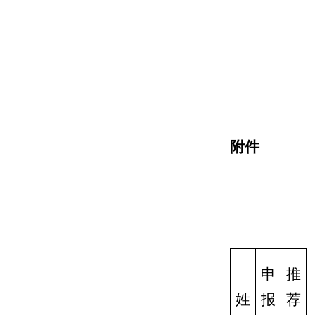
附件
申
推
姓
报
荐