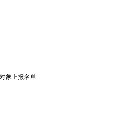
对象上报名单