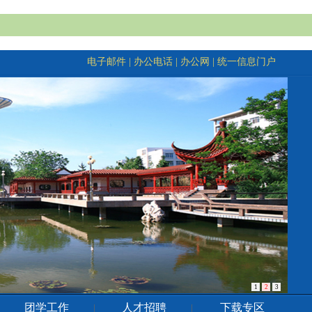
电子邮件
|
办公电话
|
办公网
|
统一信息门户
1
2
3
团学工作
人才招聘
下载专区
|
|