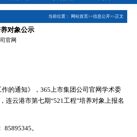
当前位置：
网站首页
>>
信息公开
>>
正文
培养对象公示
公司官网
拔工作的通知》，365上市集团公司官网学术委
连云港市第七期“521工程”培养对象上报名
：
85895345
。