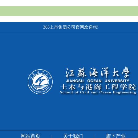
365上市集团公司官网欢迎您!
网站首页
关于我们
旗下产业
|
|
|