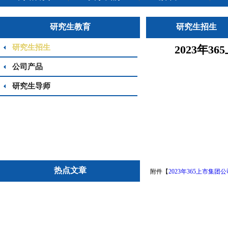
研究生教育
研究生招生
研究生招生
2023年
公司产品
研究生导师
热点文章
附件【
2023年365上市集团