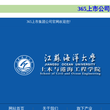
365上市公
365上市集团公司官网欢迎您!
网站首页
关于我们
旗下产业
|
|
|