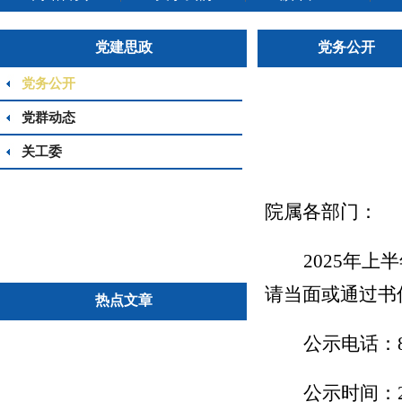
党建思政
党务公开
党务公开
党群动态
关工委
院属各部门：
20
2
5
年
上
半
请当面或通过书
热点文章
公示电话：
公示时间：