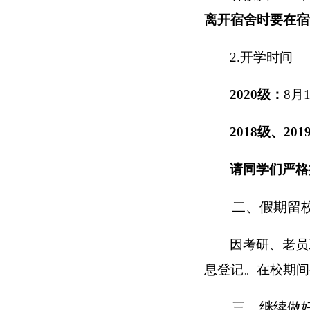
离开宿舍时要在宿
2.开学时间
2020级：
8月
2018级、20
请同学
们
严格
二、假期留
因考研、老员
息登记。在校期间
三、继续做