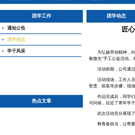
团学工作
团学动态
通知公告
匠心
团学动态
学子风采
为弘扬劳动精神，向校
敬微光”手工公益活动。
活动前期，公司通
活动现场，工作人
熨烫、组装等步骤，现
作品完成后，同学
热点文章
与问候，拉近了青年学
此次活动充分展现
释青春担当，让尊