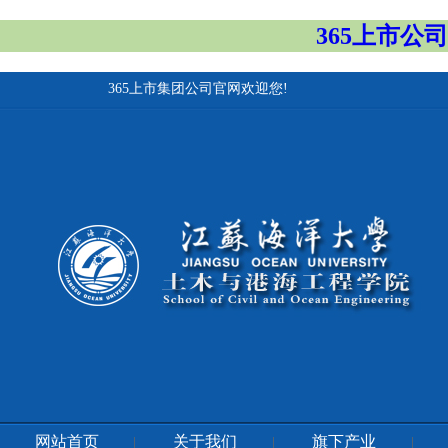
365上市公
365上市集团公司官网欢迎您!
网站首页
关于我们
旗下产业
|
|
|