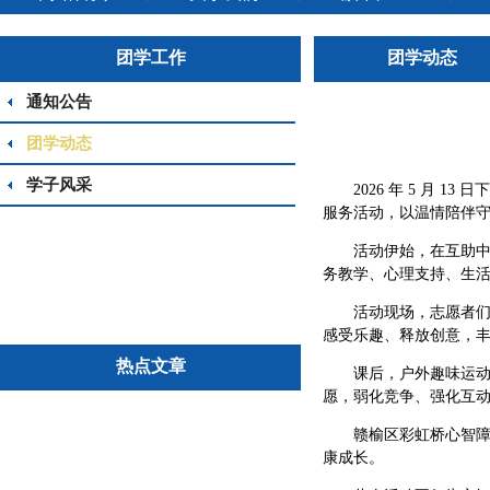
团学工作
团学动态
通知公告
团学动态
学子风采
2026 年 5 月
服务活动，以温情陪伴
活动伊始，在互助
务教学、心理支持、生活
活动现场，志愿者
感受乐趣、释放创意，
热点文章
课后，户外趣味运
愿，弱化竞争、强化互
赣榆区彩虹桥心智
康成长。