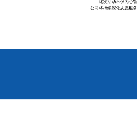
此次活动不仅为心智
公司将持续深化志愿服