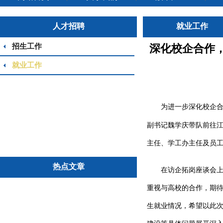
人才招聘
就业工作
招生工作
深化校企合作
就业工作
为进一步深化校企
副书记
魏学庆
带队前往
主任、
学工办主任及员
热点文章
在访企拓岗座谈会
重视与高校的合作，期
生就业情况，希望以此