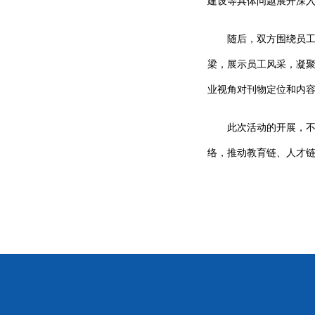
建设等具体问题展开深
随后，双方围绕员
梁，展示员工风采，凝
业视角对刊物定位和内
此次活动的开展，
络，推动教育链、人才